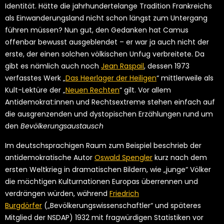
Identität. Hätte die jahrhundertelange Tradition Frankreichs
als Einwanderungsland nicht schon längst zum Untergang
führen müssen? Nun gut, den Gedanken hat Camus
offenbar bewusst ausgeblendet – er war ja auch nicht der
erste, der einen solchen völkischen Unfug verbreitete. Da
gibt es nämlich auch noch
Jean Raspail
, dessen 1973
verfasstes Werk „
Das Heerlager der Heiligen
“ mittlerweile als
Kult-Lektüre der „
Neuen Rechten
“ gilt. Vor allem
Antidemokrat:innen und Rechtsextreme stehen einfach auf
die ausgrenzenden und dystopischen Erzählungen rund um
den
Bevölkerungsaustausch
Im deutschsprachigen Raum zum Beispiel beschrieb der
antidemokratische Autor
Oswald Spengler
kurz nach dem
ersten Weltkrieg in dramatischen Bildern, wie „junge“ Völker
die mächtigen Kulturnationen Europas überrennen und
verdrängen würden, während
Friedrich
Burgdörfer
(„Bevölkerungswissenschaftler“ und späteres
Mitglied der NSDAP) 1932 mit fragwürdigen Statistiken vor