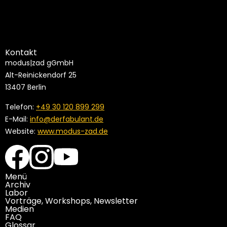
Neue Ordnung – alte Leier: Ein endloser
Megamythos, der alle Verschwörer:innen zusammen
bringt
Kontakt
modus|zad gGmbH
Alt-Reinickendorf 25
13407 Berlin
Telefon:
+49 30 120 899 299
E-Mail:
info@derfabulant.de
Website:
www.modus-zad.de
Menü
Archiv
Labor
Vorträge, Workshops, Newsletter
Medien
FAQ
Glossar