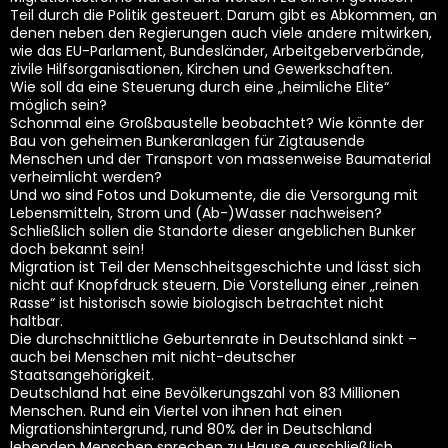
Teil durch die Politik gesteuert. Darum gibt es Abkommen, an
denen neben den Regierungen auch viele andere mitwirken,
wie das EU-Parlament, Bundesländer, Arbeitgeberverbände,
zivile Hilfsorganisationen, Kirchen und Gewerkschaften.
Wie soll da eine Steuerung durch eine „heimliche Elite“
möglich sein?
Schonmal eine Großbaustelle beobachtet? Wie könnte der
Bau von geheimen Bunkeranlagen für Zigtausende
Menschen und der Transport von massenweise Baumaterial
verheimlicht werden?
Und wo sind Fotos und Dokumente, die die Versorgung mit
Lebensmitteln, Strom und (Ab-)Wasser nachweisen?
Schließlich sollen die Standorte dieser angeblichen Bunker
doch bekannt sein!
Migration ist Teil der Menschheitsgeschichte und lässt sich
nicht auf Knopfdruck steuern. Die Vorstellung einer „reinen
Rasse“ ist historisch sowie biologisch betrachtet nicht
haltbar.
Die durchschnittliche Geburtenrate in Deutschland sinkt –
auch bei Menschen mit nicht-deutscher
Staatsangehörigkeit.
Deutschland hat eine Bevölkerungszahl von 83 Millionen
Menschen. Rund ein Viertel von ihnen hat einen
Migrationshintergrund, rund 80% der in Deutschland
lebenden Menschen sprechen zu Hause ausschließlich