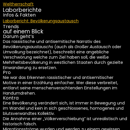
Weltherrschaft
Laborberichte
Infos & Fakten
Laborbericht: Bevölkerungsaustausch
Trends
auf einem Blick
Darum geht’s
Das rassistische und antisemitische Narrativ des
Bevölkerungsaustauschs
(auch als
Großer Austausch
oder
Umvolkung
bezeichnet), beschreibt eine angebliche
Verschwörung welche zum Ziel haben soll, die weiße
Mehrheitsbevölkerung in westlichen Staaten durch gezielte
Einwanderung zu ersetzen.
Pro
Nie war das Erkennen rassistischer und antisemitischer
Motive in einer Erzählung einfacher. Wer diese verbreitet,
entlarvt seine menschenverachtenden Einstellungen im
Handumdrehen.
Kontra
Eine Bevölkerung verändert sich, ist immer in Bewegung und
im Wandel und kein in sich geschlossenes, homogenes und
blutsverwandtes Kollektiv.
Die Annahme einer „Völkerverschiebung” ist unrealistisch und
historisch falsch.
Migrationsströme wurden und werden zu einem gewissen