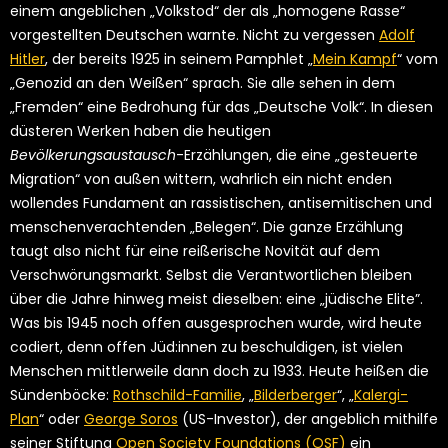
einem angeblichen „Volkstod“ der als „homogene Rasse“
vorgestellten Deutschen warnte. Nicht zu vergessen
Adolf
Hitler
, der bereits 1925 in seinem Pamphlet „
Mein Kampf
“ vom
„Genozid an den Weißen“ sprach. Sie alle sehen in dem
„Fremden“ eine Bedrohung für das „Deutsche Volk“. In diesen
düsteren Werken haben die heutigen
Bevölkerungsaustausch
-Erzählungen, die eine „gesteuerte
Migration“ von außen wittern, wahrlich ein nicht enden
wollendes Fundament an rassistischen, antisemitischen und
menschenverachtenden „Belegen“. Die ganze Erzählung
taugt also nicht für eine reißerische Novität auf dem
Verschwörungsmarkt. Selbst die Verantwortlichen bleiben
über die Jahre hinweg meist dieselben: eine „jüdische Elite”.
Was bis 1945 noch offen ausgesprochen wurde, wird heute
codiert, denn offen Jüd:innen zu beschuldigen, ist vielen
Menschen mittlerweile dann doch zu 1933. Heute heißen die
Sündenböcke:
Rothschild-Familie
, „
Bilderberger
“, „
Kalergi-
Plan
“ oder
George Soros
(US-Investor), der angeblich mithilfe
seiner Stiftung
Open Society Foundations (OSF)
ein