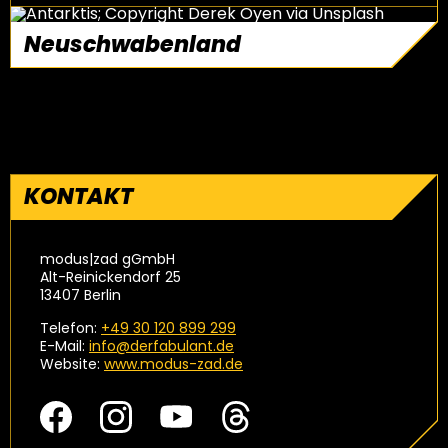
Neuschwabenland
weiterlesen
Wozu braucht man noch U-Boote, wenn man Ufos
haben kann?
KONTAKT
modus|zad gGmbH
Alt-Reinickendorf 25
13407 Berlin
Telefon:
+49 30 120 899 299
E-Mail:
info@derfabulant.de
Website:
www.modus-zad.de