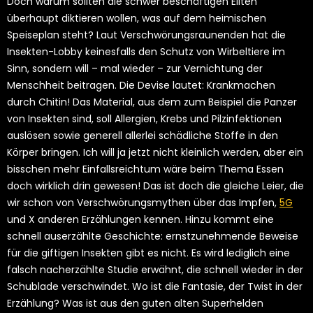
Doch warum sollten die schwer beschäftigen Eliten
überhaupt diktieren wollen, was auf dem heimischen
Speiseplan steht? Laut Verschwörungsraunenden hat die
Insekten-Lobby keinesfalls den Schutz von Wirbeltiere im
Sinn, sondern will – mal wieder – zur Vernichtung der
Menschheit beitragen. Die Devise lautet: Krankmachen
durch Chitin! Das Material, aus dem zum Beispiel die Panzer
von Insekten sind, soll Allergien, Krebs und Pilzinfektionen
auslösen sowie generell allerlei schädliche Stoffe in den
Körper bringen. Ich will ja jetzt nicht kleinlich werden, aber ein
bisschen mehr Einfallsreichtum wäre beim Thema Essen
doch wirklich drin gewesen! Das ist doch die gleiche Leier, die
wir schon von Verschwörungsmythen über das Impfen,
5G
und X anderen Erzählungen kennen. Hinzu kommt eine
schnell auserzählte Geschichte: ernstzunehmende Beweise
für die giftigen Insekten gibt es nicht. Es wird lediglich eine
falsch nacherzählte Studie erwähnt, die schnell wieder in der
Schublade verschwindet. Wo ist die Fantasie, der Twist in der
Erzählung? Was ist aus den guten alten Superhelden