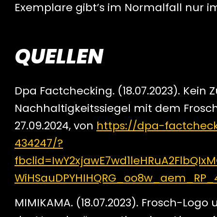
Exemplare gibt’s im Normalfall nur 
QUELLEN
Dpa Factchecking. (18.07.2023). Ke
Nachhaltigkeitssiegel mit dem Frosch
27.09.2024, von
https://dpa-factchec
434247/?
fbclid=IwY2xjawE7wd1leHRuA2FlbQI
WiHSauDPYHIHQRG_oo8w_aem_RP_4
MIMIKAMA. (18.07.2023). Frosch-Logo