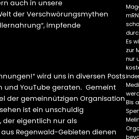
rn auch in unsere
Mage
 Welt der Verschwörungsmythen
mRNA
scha
Killernahrung“, impfende
durc
Es w
zur 
nur 
kost
hnungen!“ wird uns in diversen Posts
inde
Medi
am und YouTube geraten. Gemeint
werd
gel der gemeinnützigen Organisation
Bis 
 sehen ist ein unschuldig
Spen
Meli
 der eigentlich nur als
Orga
kte aus Regenwald-Gebieten dienen
bevo