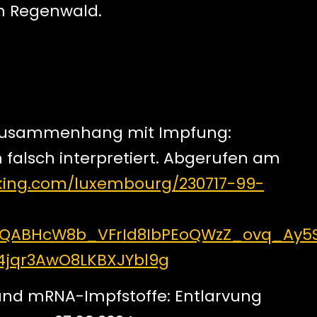
im Regenwald.
in Zusammenhang mit Impfung:
 falsch interpretiert. Abgerufen am
king.com/luxembourg/230717-99-
xMQABHcW8b_VFrId8IbPEoQWzZ_ovq_Ay5
jqr3AwO8LKBXJYbl9g
 und mRNA-Impfstoffe: Entlarvung