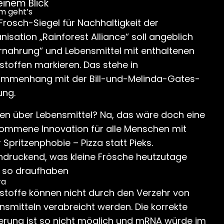
einem Blick
m geht’s
Frosch-Siegel für Nachhaltigkeit der
nisation „Rainforest Alliance“ soll angeblich
lernahrung“ und Lebensmittel mit enthaltenen
stoffen markieren. Das stehe in
mmenhang mit der Bill-und-Melinda-Gates-
ung.
en über Lebensmittel? Na, das wäre doch eine
kommene Innovation für alle Menschen mit
r Spritzenphobie – Pizza statt Pieks.
ndruckend, was kleine Frösche heutzutage
s so draufhaben
ra
stoffe können nicht durch den Verzehr von
nsmitteln verabreicht werden. Die korrekte
erung ist so nicht möglich und mRNA würde im