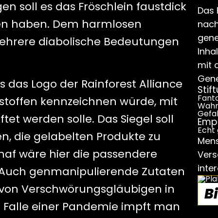
n soll es das Fröschlein faustdick
Das 
ren haben. Dem harmlosen
nach
gene
 mehrere diabolische Bedeutungen
Inha
mit 
Gene
s das Logo der Rainforest Alliance
Stif
Fanta
sstoffen kennzeichnen würde, mit
Wahr
Gefa
et werden solle. Das Siegel soll
Emp
Echt 
nen, die gelabelten Produkte zu
Mens
chaf wäre hier die passendere
Vers
inte
. Auch genmanipulierende Zutaten
von Verschwörungsgläubigen in
Bi
m Falle einer Pandemie impft man