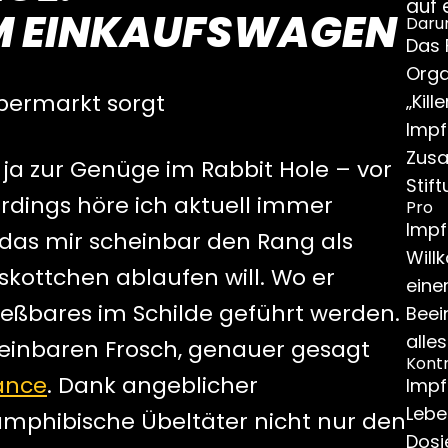
auf 
M EINKAUFSWAGEN
Daru
Das 
Orga
upermarkt sorgt
„Kil
Impf
Zusa
ja zur Genüge im Rabbit Hole – vor
Stift
erdings höre ich aktuell immer
Pro
Impf
das mir scheinbar den Rang als
Will
ottchen ablaufen will. Wo er
eine
nießbares im Schilde geführt werden.
Beei
alle
heinbaren Frosch, genauer gesagt
Kont
iance
. Dank angeblicher
Impf
Lebe
mphibische Übeltäter nicht nur den
Dosi