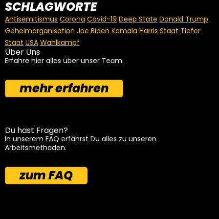
SCHLAGWORTE
Antisemitismus
Corona
Covid-19
Deep State
Donald Trump
Geheimorganisation
Joe Biden
Kamala Harris
Staat
Tiefer
Staat
USA
Wahlkampf
Über Uns
Erfahre hier alles über unser Team.
mehr erfahren
Du hast Fragen?
In unserem FAQ erfährst Du alles zu unseren
Arbeitsmethoden.
zum FAQ